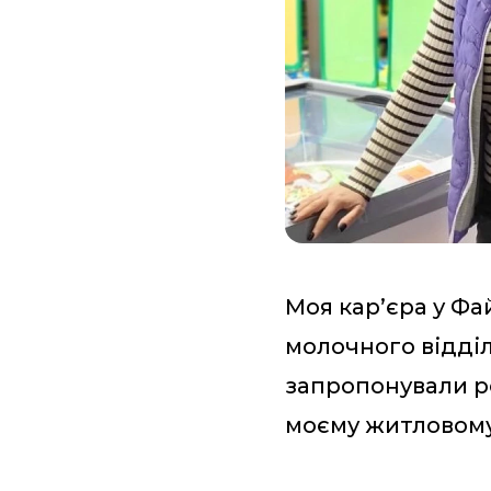
Моя кар’єра у Фа
молочного відділ
запропонували ро
моєму житловому