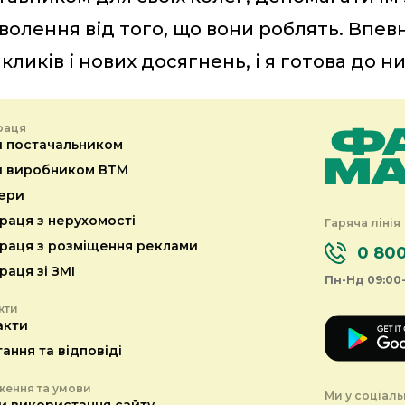
волення від того, що вони роблять. Впев
кликів і нових досягнень, і я готова до ни
раця
и постачальником
и виробником ВТМ
ери
раця з нерухомості
Гаряча лінія
праця з розміщення реклами
0 800
раця зі ЗМІ
Пн-Нд 09:00-
кти
акти
ання та відповіді
ення та умови
Ми у соціаль