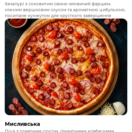
Хачапурі з соковитим свино-яловичий фаршем,
ніжним вершковим соусом та ароматною цибулькою,
посипане кунжутом для хрусткого завершення
Мисливська
Піца з томатним соусом, пікантними ковбасками