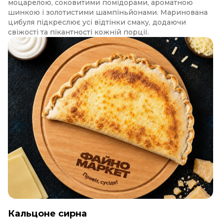
моцарелою, соковитими помідорами, ароматною
шинкою і золотистими шампіньйонами. Маринована
цибуля підкреслює усі відтінки смаку, додаючи
свіжості та пікантності кожній порції.
Кальцоне сирна