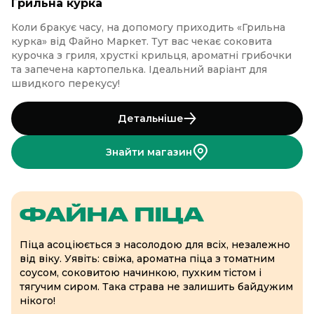
Грильна курка
Коли бракує часу, на допомогу приходить «Грильна
курка» від Файно Маркет. Тут вас чекає соковита
курочка з гриля, хрусткі крильця, ароматні грибочки
та запечена картопелька. Ідеальний варіант для
швидкого перекусу!
Детальніше
Знайти магазин
ФАЙНА ПІЦА
Піца асоціюється з насолодою для всіх, незалежно
від віку. Уявіть: свіжа, ароматна піца з томатним
соусом, соковитою начинкою, пухким тістом і
тягучим сиром. Така страва не залишить байдужим
нікого!