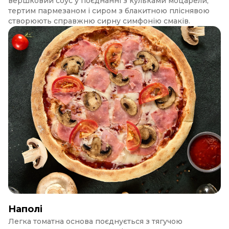
вершковий соус у поєднанні з кульками моцарели,
тертим пармезаном і сиром з блакитною пліснявою
створюють справжню сирну симфонію смаків.
Наполі
Легка томатна основа поєднується з тягучою