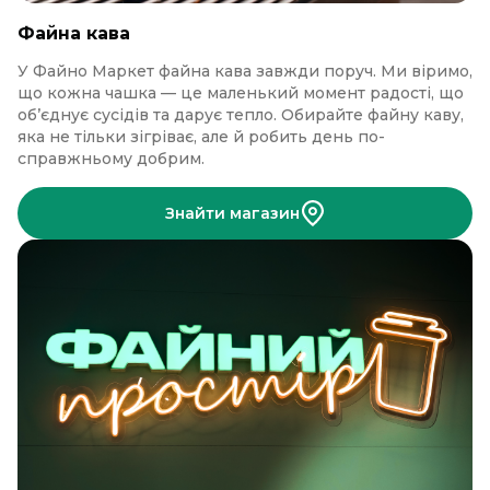
Файна кава
У Файно Маркет файна кава завжди поруч. Ми віримо,
що кожна чашка — це маленький момент радості, що
об’єднує сусідів та дарує тепло. Обирайте файну каву,
яка не тільки зігріває, але й робить день по-
справжньому добрим.
Знайти магазин