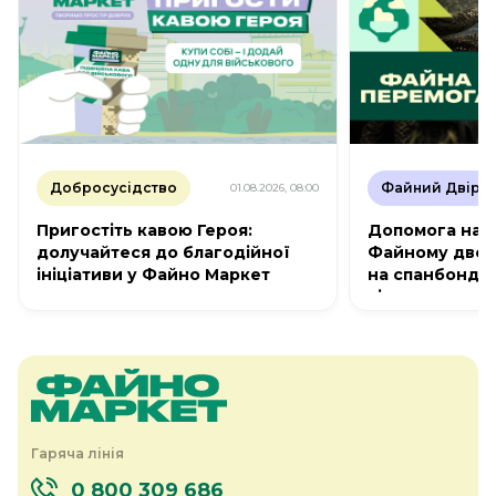
Добросусідство
Файний Двір
01.08.2026, 08:00
Пригостіть кавою Героя:
Допомога на п
долучайтеся до благодійної
Файному дворі
ініціативи у Файно Маркет
на спанбонд д
сіток
Гаряча лінія
0 800 309 686